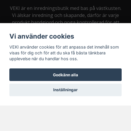
VEKI är en inredningsbutik med bas på västkusten.
Vi älskar inredning och skapande, därför är varje
produkt handgjord och noga kontrollerad för att
du som kund alltid ska bli nöjd.
Vi använder cookies
VEKI använder cookies för att anpassa det innehåll som
visas för dig och för att du ska få bästa tänkbara
upplevelse när du handlar hos oss.
Kontakt:
info@veki.se
Godkänn alla
Inställningar