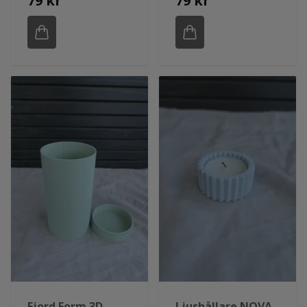
79 kr
79 kr
Fjord Form 3D-
Ljushållare NOVA