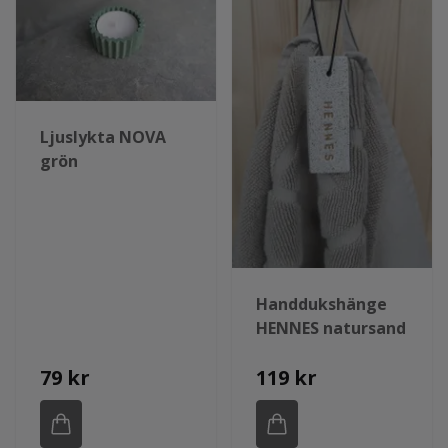
Ljuslykta NOVA
grön
Handdukshänge
HENNES natursand
79 kr
119 kr