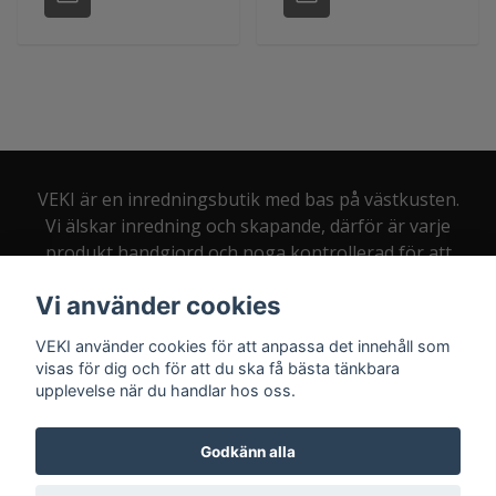
VEKI är en inredningsbutik med bas på västkusten.
Vi älskar inredning och skapande, därför är varje
produkt handgjord och noga kontrollerad för att
du som kund alltid ska bli nöjd.
Vi använder cookies
VEKI använder cookies för att anpassa det innehåll som
visas för dig och för att du ska få bästa tänkbara
upplevelse när du handlar hos oss.
Kontakt:
info@veki.se
Godkänn alla