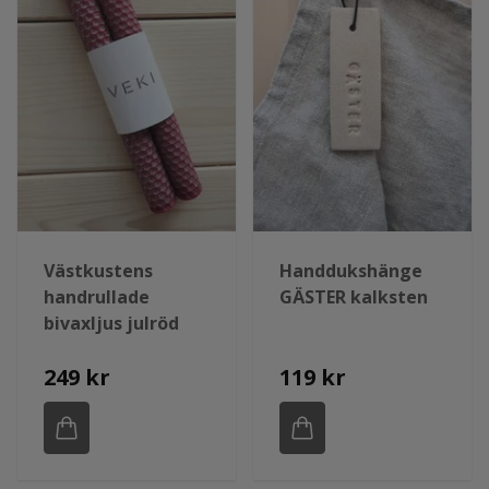
Västkustens
Handdukshänge
handrullade
GÄSTER kalksten
bivaxljus julröd
249 kr
119 kr