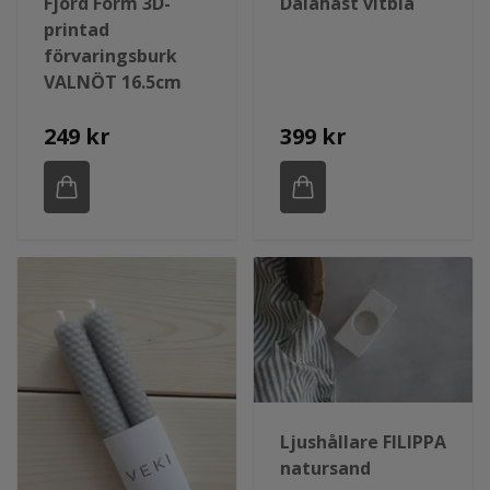
Fjord Form 3D-
Dalahäst vitblå
printad
förvaringsburk
VALNÖT 16.5cm
249 kr
399 kr
Ljushållare FILIPPA
natursand