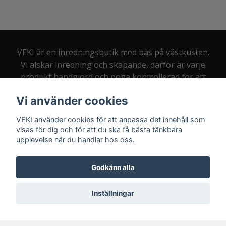
VEKI är en inredningsbutik med bas på västkusten.
Vi älskar inredning och skapande, därför är varje
produkt handgjord och noga kontrollerad för att
du som kund alltid ska bli nöjd.
Vi använder cookies
VEKI använder cookies för att anpassa det innehåll som
visas för dig och för att du ska få bästa tänkbara
upplevelse när du handlar hos oss.
Kontakt:
info@veki.se
Godkänn alla
Inställningar