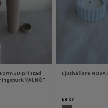
 Form 3D-printad
Ljushållare NOVA 
ringsburk VALNÖT
r
69 kr