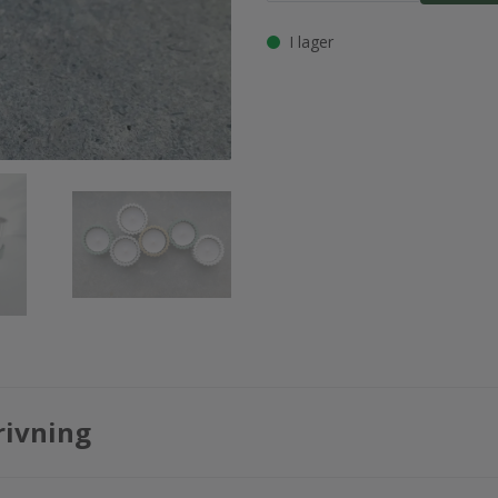
I lager
rivning