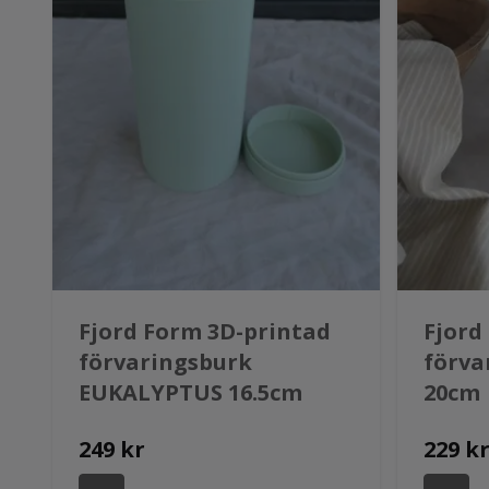
Fjord Form 3D-printad
Fjord
förvaringsburk
förva
EUKALYPTUS 16.5cm
20cm
249 kr
229 k