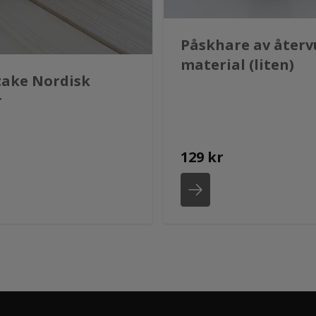
Påskhare av åter
material (liten)
take Nordisk
r
r
129 kr