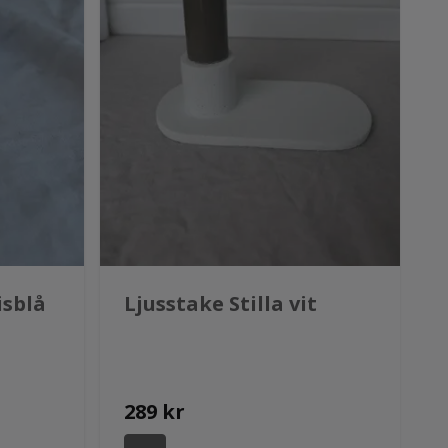
isblå
Ljusstake Stilla vit
289 kr