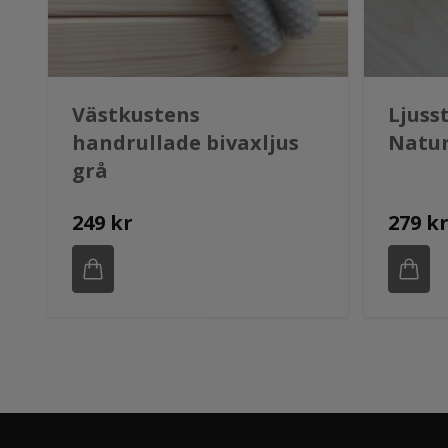
Västkustens
Ljuss
handrullade bivaxljus
Natu
grå
249 kr
279 k