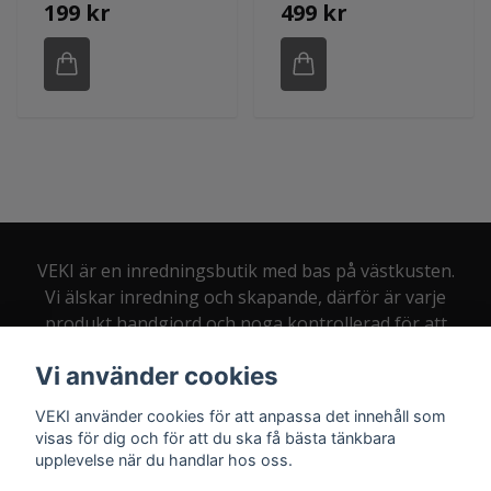
199 kr
499 kr
VEKI är en inredningsbutik med bas på västkusten.
Vi älskar inredning och skapande, därför är varje
produkt handgjord och noga kontrollerad för att
du som kund alltid ska bli nöjd.
Vi använder cookies
VEKI använder cookies för att anpassa det innehåll som
visas för dig och för att du ska få bästa tänkbara
upplevelse när du handlar hos oss.
Kontakt:
info@veki.se