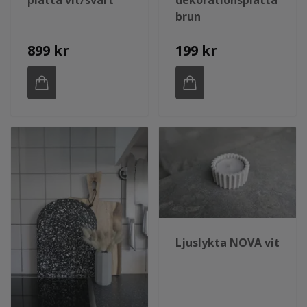
platta vit/svart
dekorationsplatta
brun
899 kr
199 kr
Ljuslykta NOVA vit