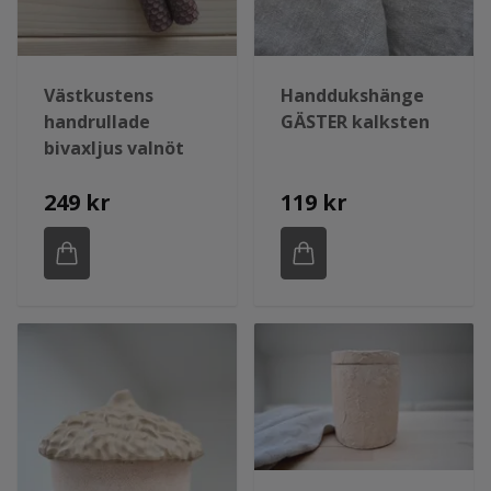
Västkustens
Handdukshänge
handrullade
GÄSTER kalksten
bivaxljus valnöt
249 kr
119 kr