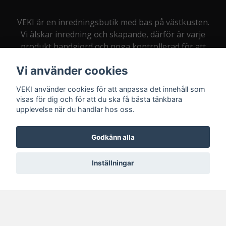
VEKI är en inredningsbutik med bas på västkusten.
Vi älskar inredning och skapande, därför är varje
produkt handgjord och noga kontrollerad för att
du som kund alltid ska bli nöjd.
Vi använder cookies
VEKI använder cookies för att anpassa det innehåll som
visas för dig och för att du ska få bästa tänkbara
upplevelse när du handlar hos oss.
Kontakt:
info@veki.se
Godkänn alla
Inställningar